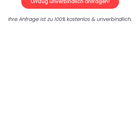
Umzug unverbindlich anfragen!
Ihre Anfrage ist zu 100% kostenlos & unverbindlich.
UNVERBINDLICHES ANGEBOT IN
UNTER 60 SEKUNDEN
:
Machen Sie sich bereit für einen
reibungslosen & sorgenfreien Umzug in
Bielefeld: Erleben Sie, wie unser Expertenteam
Ihren Umzug schnell, sicher und effizient
gestaltet. Lassen Sie uns den schweren Teil
übernehmen & freuen Sie sich auf einen