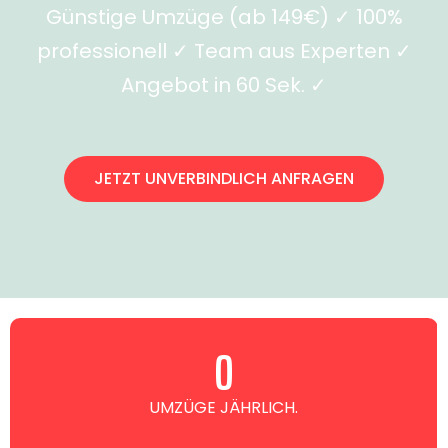
Günstige Umzüge (ab 149€) ✓ 100%
professionell ✓ Team aus Experten ✓
Angebot in 60 Sek. ✓
JETZT UNVERBINDLICH ANFRAGEN
0
UMZÜGE JÄHRLICH.