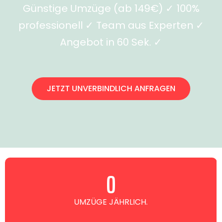
Günstige Umzüge (ab 149€) ✓ 100%
professionell ✓ Team aus Experten ✓
Angebot in 60 Sek. ✓
JETZT UNVERBINDLICH ANFRAGEN
0
UMZÜGE JÄHRLICH.