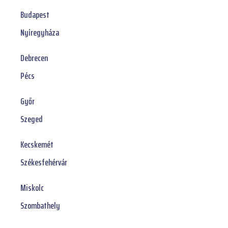
Budapest
Nyíregyháza
Debrecen
Pécs
Győr
Szeged
Kecskemét
Székesfehérvár
Miskolc
Szombathely