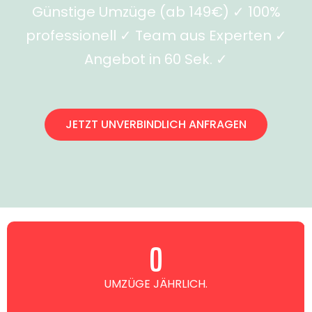
Günstige Umzüge (ab 149€) ✓ 100%
professionell ✓ Team aus Experten ✓
Angebot in 60 Sek. ✓
JETZT UNVERBINDLICH ANFRAGEN
0
UMZÜGE JÄHRLICH.