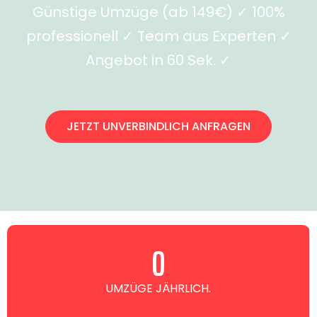
Günstige Umzüge (ab 149€) ✓ 100%
professionell ✓ Team aus Experten ✓
Angebot in 60 Sek. ✓
JETZT UNVERBINDLICH ANFRAGEN
0
UMZÜGE JÄHRLICH.