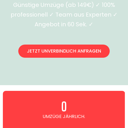
Günstige Umzüge (ab 149€) ✓ 100%
professionell ✓ Team aus Experten ✓
Angebot in 60 Sek. ✓
JETZT UNVERBINDLICH ANFRAGEN
0
UMZÜGE JÄHRLICH.