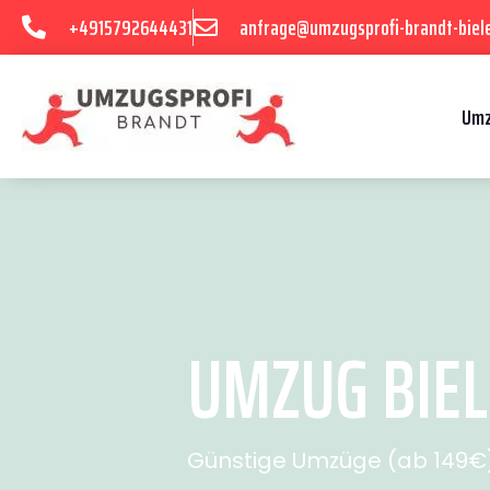
+4915792644431
anfrage@umzugsprofi-brandt-biele
Umz
UMZUG BIEL
Günstige Umzüge (ab 149€) 