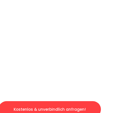
ICHES ANGEBOT IN
UNTER 60 S
osen & sorgenfreien Umzug in Bielefeld: Erle
taltet. Lassen Sie uns den schweren Teil übe
tspannten und kostengünstigen Servive!
Kostenlos & unverbindlich anfragen!