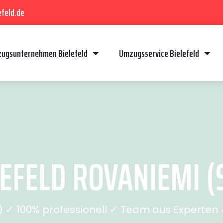
feld.de
ugsunternehmen Bielefeld
Umzugsservice Bielefeld
EFELD ROVANIEMI (S
✓ 100% professionell ✓ Team aus Experten ✓