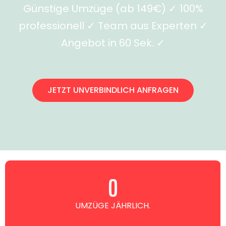
Günstige Umzüge (ab 149€) ✓ 100%
professionell ✓ Team aus Experten ✓
Angebot in 60 Sek. ✓
JETZT UNVERBINDLICH ANFRAGEN
0
UMZÜGE JÄHRLICH.