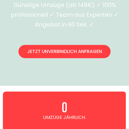
Günstige Umzüge (ab 149€) ✓ 100%
professionell ✓ Team aus Experten ✓
Angebot in 60 Sek. ✓
JETZT UNVERBINDLICH ANFRAGEN
0
UMZÜGE JÄHRLICH.